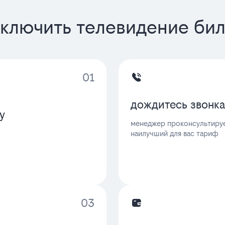
ключить телевидение би
01
дождитесь звонка
у
менеджер проконсультируе
наилучший для вас тариф
03