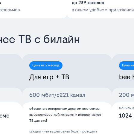
в
до 239 каналов
ьтфильмов
в одном удобном приложении
ее ТВ с билайн
Цена на 2 месяца
Цена на
Для игр + ТВ
bee 
600 мбит/с
221 канал
200 
мобильна
обеспечьте интересным досугом всю семью:
смс
1024 
высокоскоростной интернет и интерактивное
ТВ для вас!
каждый член вашей семьи будет проводить