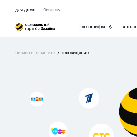
для дома
бизнесу
интерн
все тарифы
билайн в Балашихе
/
телевидение