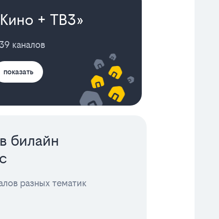
«Кино + ТВ3»
39 каналов
показать
в билайн
с
алов разных тематик