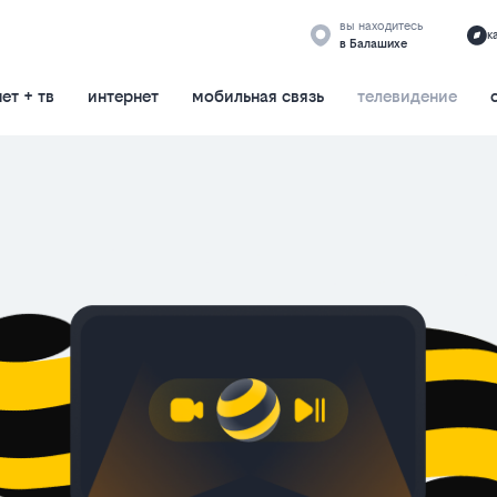
вы находитесь
к
в Балашихе
ет + тв
интернет
мобильная связь
телевидение