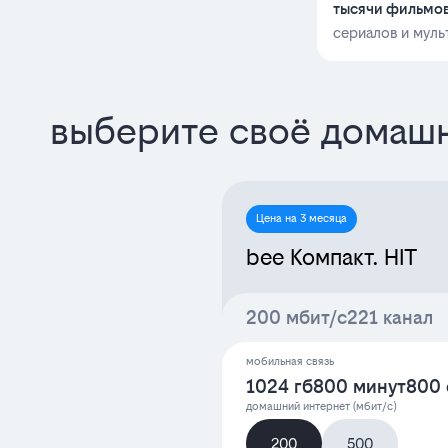
тысячи фильмо
сериалов и мул
выберите своё домашн
Цена на 3 месяца
bee Компакт. HIT
200 мбит/с
221 канал
мобильная связь
1024 гб
800 минут
800 
домашний интернет (мбит/с)
200
500