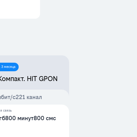
 3 месяца
Компакт. HIT GPON
мбит/с
221 канал
я связь
гб
800 минут
800 смс