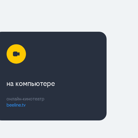
на компьютере
онлайн‑кинотеатр
beeline.tv