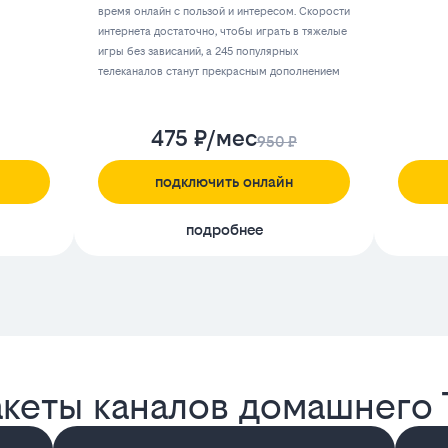
время онлайн с пользой и интересом. Скорости
интернета достаточно, чтобы играть в тяжелые
игры без зависаний, а 245 популярных
телеканалов станут прекрасным дополнением
475 ₽/мес
950 ₽
подключить онлайн
подробнее
акеты каналов домашнего 