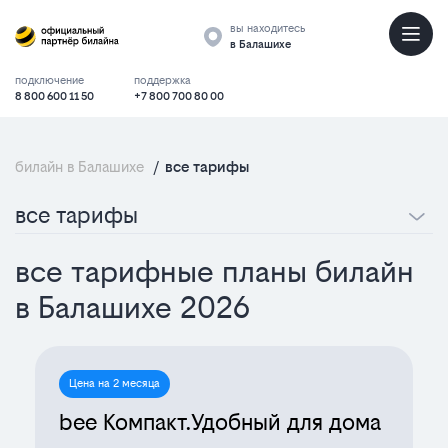
вы находитесь
в Балашихе
подключение
поддержка
8 800 600 11 50
+7 800 700 80 00
билайн в Балашихе
/
все тарифы
все
все
все тарифы
тарифные
тарифы
все тарифные планы билайн
планы
2025
в Балашихе 2026
билайн
в
Цена на 2 месяца
Балашихе
bee Компакт.Удобный для дома
2025