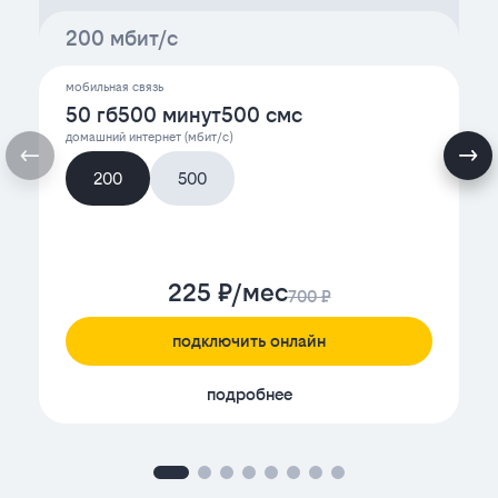
200 мбит/с
мобильная связь
50 гб
500 минут
500 смс
домашний интернет (мбит/с)
200
500
225 ₽/мес
700 ₽
подключить онлайн
подробнее