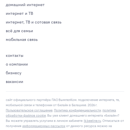
домашний интернет
интернет и ТВ
интернет, ТВ и сотовая связь
всё для семьи
мобильная связь
контакты
о компании
бизнесу
вакансии
сайт официального партнёра ПАО ВымпелКом. подключение интернета, тв,
мобильной связи и телефонии от билайн в Балашихе. 2026 г.
Пользовательское соглашение
.
Политика конфиденциальности
.
политика
обработки файлов cookie
. Вы уже клиент домашнего интернета «билайн»?
Вы можете управлять услугами в личнoм кaбинeтe:
lk.bееlinе.ru
. Отписаться от
получения
информационных рассылок
от данного ресурса можно на