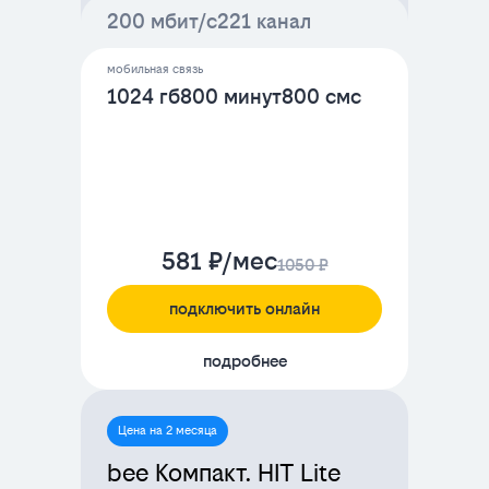
200 мбит/с
221 канал
мобильная связь
1024 гб
800 минут
800 смс
581 ₽/мес
1050 ₽
подключить онлайн
подробнее
Цена на 2 месяца
bee Компакт. HIT Lite