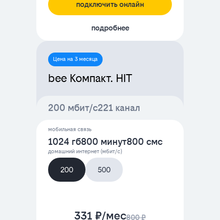
подключить онлайн
подробнее
Цена на 3 месяца
bee Компакт. HIT
200 мбит/с
221 канал
мобильная связь
1024 гб
800 минут
800 смс
домашний интернет (мбит/с)
200
500
331 ₽/мес
800 ₽