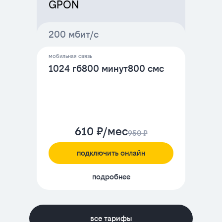
GPON
200 мбит/с
мобильная связь
1024 гб
800 минут
800 смс
610 ₽/мес
950 ₽
подключить онлайн
подробнее
все тарифы