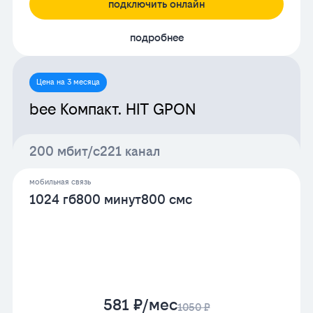
подключить онлайн
подробнее
Цена на 3 месяца
bee Компакт. HIT GPON
200 мбит/с
221 канал
мобильная связь
1024 гб
800 минут
800 смс
581 ₽/мес
1050 ₽