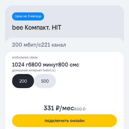
Цена на 3 месяца
bee Компакт. HIT
200 мбит/с
221 канал
мобильная связь
1024 гб
800 минут
800 смс
домашний интернет (мбит/с)
200
500
331 ₽/мес
800 ₽
подключить онлайн