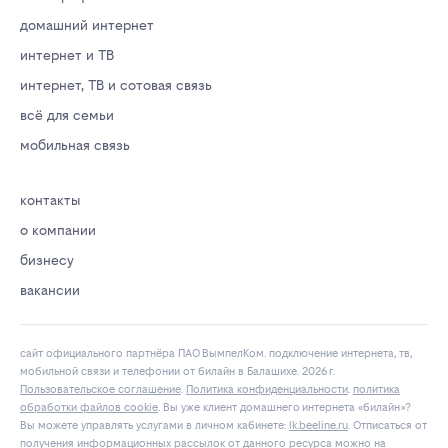
домашний интернет
интернет и ТВ
интернет, ТВ и сотовая связь
всё для семьи
мобильная связь
контакты
о компании
бизнесу
вакансии
сайт официального партнёра ПАО ВымпелКом. подключение интернета, тв,
мобильной связи и телефонии от билайн в Балашихе. 2026 г.
Пользовательское соглашение
.
Политика конфиденциальности
.
политика
обработки файлов cookie
. Вы уже клиент домашнего интернета «билайн»?
Вы можете управлять услугами в личнoм кaбинeтe:
lk.bееlinе.ru
. Отписаться от
получения
информационных рассылок
от данного ресурса можно на