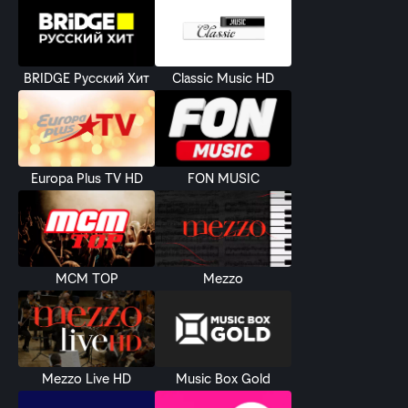
BRIDGE Русский Хит
Classic Music HD
Europa Plus TV HD
FON MUSIC
MCM TOP
Mezzo
Mezzo Live HD
Music Box Gold