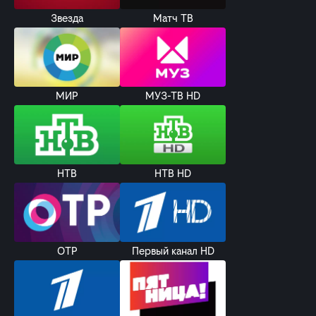
Звезда
Матч ТВ
МИР
МУЗ-ТВ HD
НТВ
НТВ HD
ОТР
Первый канал HD