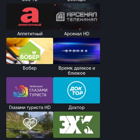
Аппетитный
Арсенал HD
Бобер
Время: далекое и
близкое
Глазами туриста HD
Доктор