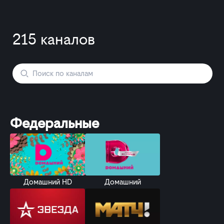
215 каналов
Федеральные
Домашний HD
Домашний