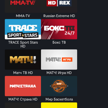
MMA-TV
Russian Extreme HD
TRACE Sport Stars
Бокс ТВ
HD
Матч ТВ HD
МАТЧ! Игра HD
МАТЧ! Страна HD
Мир Баскетбола