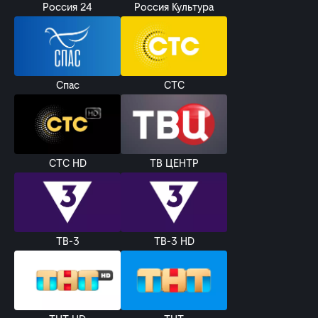
Россия 24
Россия Культура
Спас
СТС
СТС HD
ТВ ЦЕНТР
ТВ-3
ТВ-3 HD