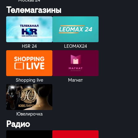
Телемагазины
HSR 24
LEOMAX24
Shopping live
Магнат
Ювелирочка
Радио