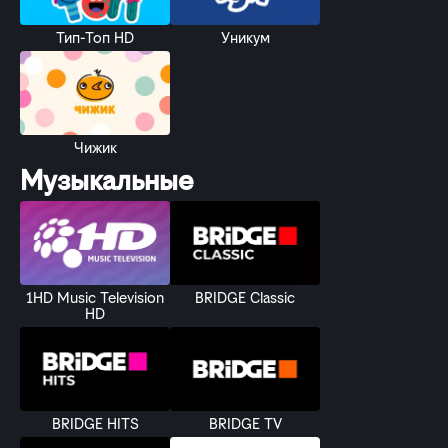
Тип-Топ HD
Уникум
Чижик
Музыкальные
1HD Music Television
BRIDGE Classic
HD
BRIDGE HITS
BRIDGE TV