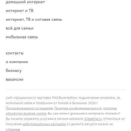
домашний интернет
интернет и ТВ
интернет, ТВ и сотовая связь
всё для семьи
мобильная связь
контакты
о компании
бизнесу
вакансии
сайт официального партнёра ПАО ВымпелКом. подключение интернета, тв,
мобильной связи и телефонии от билайн в Балашихе. 2026 г.
Пользовательское соглашение
.
Политика конфиденциальности
.
политика
обработки файлов cookie
. Вы уже клиент домашнего интернета «билайн»?
Вы можете управлять услугами в личнoм кaбинeтe:
lk.bееlinе.ru
. Отписаться от
получения
информационных рассылок
от данного ресурса можно на
странице