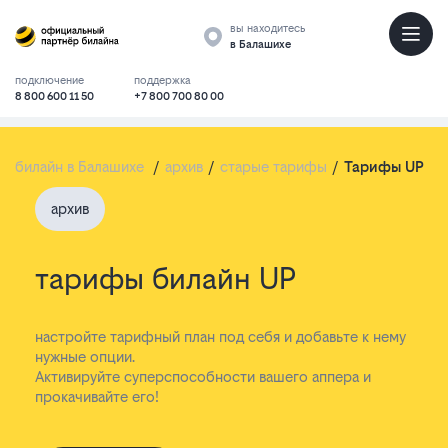
вы находитесь
в Балашихе
подключение
поддержка
8 800 600 11 50
+7 800 700 80 00
билайн в Балашихе
/
архив
/
старые тарифы
/
Тарифы UP
архив
тарифы билайн UP
настройте тарифный план под себя и добавьте к нему
нужные опции.
Активируйте суперспособности вашего аппера и
прокачивайте его!