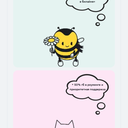
в билайне»
+ 50% гб в роуминге и
приоритетная поддержка